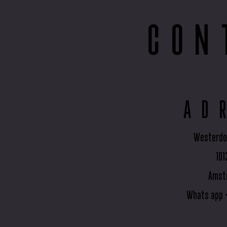
CON
AD
Westerdo
101
Amst
Whats app 