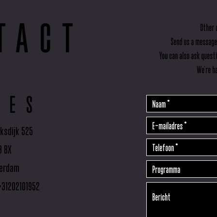
TACT
Other 
Send us a message
You can also ask quest
We're ha
RES
ksdijk 525
3 BX
erdam
+31202101952