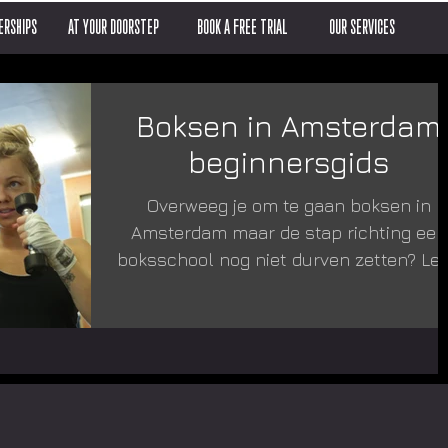
RSHIPS
AT YOUR DOORSTEP
BOOK A FREE TRIAL
OUR SERVICES
Boksen in Amsterdam
beginnersgids
Overweeg je om te gaan boksen in
Amsterdam maar de stap richting een
boksschool nog niet durven zetten? Le
hier waar je rekening mee moet